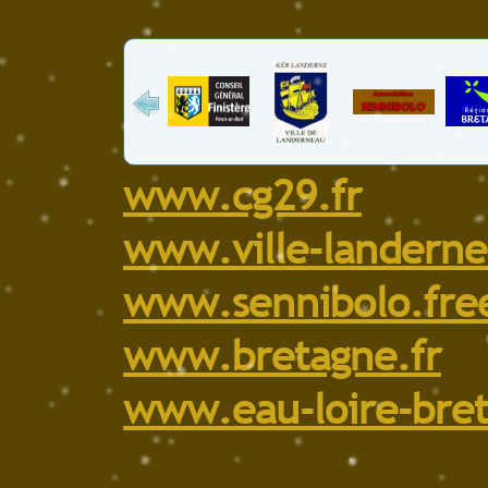
www.cg29.fr
www.ville-landerne
www.sennibolo.free
www.bretagne.fr
www.eau-loire-bret